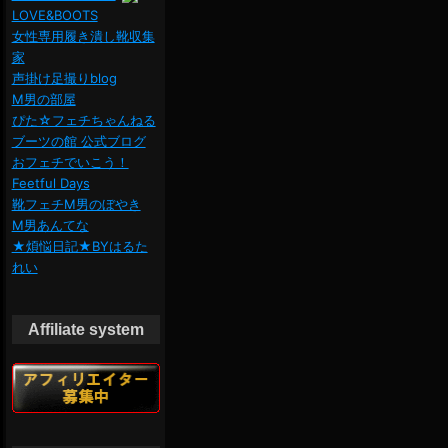
LOVE&BOOTS
女性専用履き潰し靴収集
家
声掛け足撮りblog
M男の部屋
ぴた☆フェチちゃんねる
ブーツの館 公式ブログ
おフェチでいこう！
Feetful Days
靴フェチM男のぼやき
M男あんてな
★煩悩日記★BYはるた
れい
Affiliate system