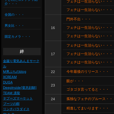
フェチは一生治らない・・・
介・・・
フェチは一生治らない・・・
全国の・・・
門外不出・・・
男女比・・・
フェチは一生治らない・・・
16
フェチは一生治らない・・・
固定カメラ・・・
フェチは一生治らない・・・
絆
フェチは一生治らない・・・
17
金蹴り電気あんまサーク
フェチは一生治らない・・・
ル
M男ぶちのblog
今年最後のリリース・・・
22
XCREAM
眼が・・・
DUGA
23
DeepInside[窒息顔騎]
ゴタゴタ言ってると・・・
TEAM 凛龍
ヤプーズマーケット
孤独なフェチのブルース・・
24
ブーツの館
精進してまいります・・・
リンチパラダイス