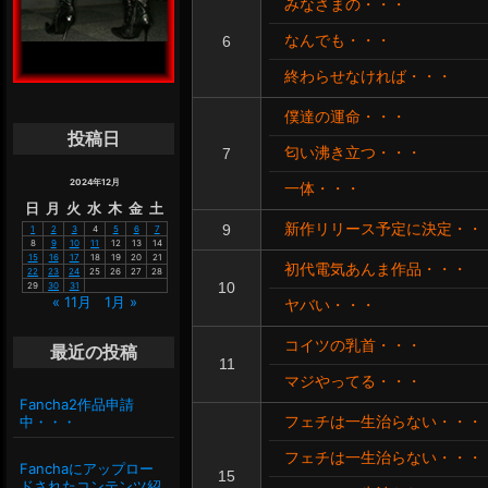
みなさまの・・・
なんでも・・・
6
終わらせなければ・・・
僕達の運命・・・
投稿日
匂い沸き立つ・・・
7
2024年12月
一体・・・
日
月
火
水
木
金
土
新作リリース予定に決定・・
9
1
2
3
4
5
6
7
8
9
10
11
12
13
14
15
16
17
18
19
20
21
初代電気あんま作品・・・
22
23
24
25
26
27
28
10
29
30
31
« 11月
1月 »
ヤバい・・・
コイツの乳首・・・
最近の投稿
11
マジやってる・・・
Fancha2作品申請
中・・・
フェチは一生治らない・・・
フェチは一生治らない・・・
Fanchaにアップロー
15
ドされたコンテンツ紹