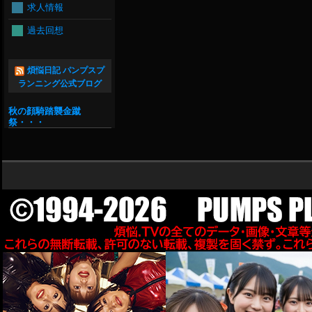
求人情報
過去回想
煩悩日記 パンプスプ
ランニング公式ブログ
秋の顔騎踏襲金蹴
祭・・・