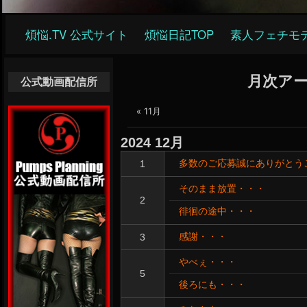
メ
煩悩.TV 公式サイト
煩悩日記TOP
素人フェチモ
イ
ン
ナ
月次ア
公式動画配信所
ビ
« 11月
ゲ
ー
2024
12月
シ
多数のご応募誠にありがとう
1
ョ
ン
そのまま放置・・・
2
徘徊の途中・・・
感謝・・・
3
やべぇ・・・
5
後ろにも・・・