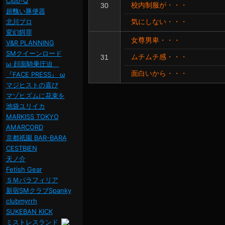
Club-Q
校内制服が・・・
30
超醜い豚便器
北川プロ
気にしない・・・
変幻餌罪
女尊男卑・・・
V&R PLANNING
SMクイーンロード
ムチムチ感・・・
31
ω 顔面騎乗圧迫
面白いから・・・
『FACE PRESS』 ω
マジヒストの喜び
マゾヒズムに花束を
池袋ユリイカ
MARKISS TOKYO
AMARCORD
京都祇園 BAR-BARA
CESTBIEN
天ノ介
Fetish Gear
ＳＭパラフィリア
新宿SMクラブSpanky
clubmyrrh
SUKEBAN KICK
ミストレスランド