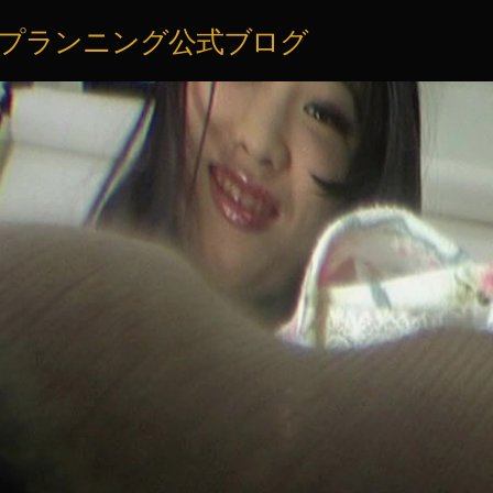
コ
Skip
Skip
Skip
Skip
Skip
Skip
Skip
Skip
Skip
Skip
Skip
Skip
Skip
Skip
Skip
Skip
Skip
Skip
Skip
Skip
ン
to
to
to
to
to
to
to
to
to
to
to
to
to
to
to
to
to
to
to
to
スプランニング公式ブログ
テ
TEXT-
CALENDAR-
RECENT-
TEXT-
TEXT-
ARCHIVES-
CATEGORIES-
RSS-
BLOCK-
TEXT-
TEXT-
TEXT-
TEXT-
TEXT-
TEXT-
TEXT-
TEXT-
TEXT-
TEXT-
TEXT-
ン
19
2
POSTS-
7
8
2
2
2
4
18
17
9
5
21
3
4
6
2
16
10
ツ
2
へ
ス
キ
ッ
プ