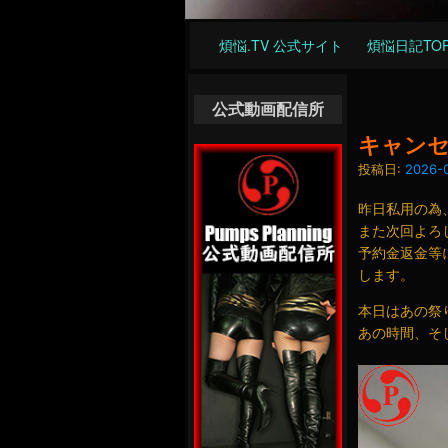
メ
煩悩.TV 公式サイト
煩悩日記TO
イ
ン
ナ
公式動画配信所
ビ
キャン
ゲ
投稿日:
2026-0
ー
昨日私用の為
シ
また次回よろ
ョ
予約金返金等
ン
します。
本日はあの祭
あの時間、そ