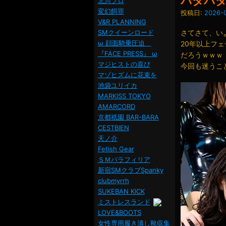
バタバ
北川プロ
変幻餌罪
投稿日:
2026-0
V&R PLANNING
SMクイーンロード
さてさて、い
ω 顔面騎乗圧迫
20年以上フ
『FACE PRESS』 ω
だろうｗｗｗ
マジヒストの喜び
今回も迷うこ
マゾヒズムに花束を
池袋ユリイカ
MARKISS TOKYO
AMARCORD
京都祇園 BAR-BARA
CESTBIEN
天ノ介
Fetish Gear
ＳＭパラフィリア
新宿SMクラブSpanky
clubmyrrh
SUKEBAN KICK
ミストレスランド
LOVE&BOOTS
女性専用履き潰し靴収集