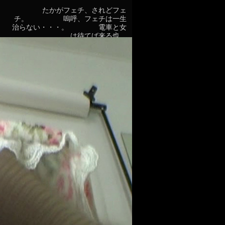
たかがフェチ、されどフェ
チ。 嗚呼、フェチは一生
治らない・・・。 電車と女
は待てば来る也。