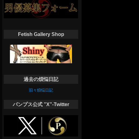
Fetish Gallery Shop
過去の煩悩日記
旧々煩悩日記
パンプス公式 ”X”-Twitter