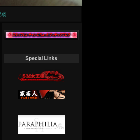
要項
Special Links