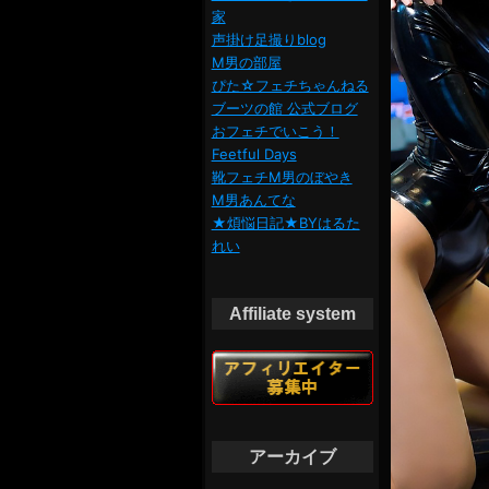
家
声掛け足撮りblog
M男の部屋
ぴた☆フェチちゃんねる
ブーツの館 公式ブログ
おフェチでいこう！
Feetful Days
靴フェチM男のぼやき
M男あんてな
★煩悩日記★BYはるた
れい
Affiliate system
アーカイブ