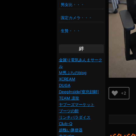
男女比・・・
固定カメラ・・・
生贄・・・
絆
金蹴り電気あんまサーク
ル
M男ぶちのblog
XCREAM
DUGA
DeepInside[窒息顔騎]
+2
TEAM 凛龍
ヤプーズマーケット
ブーツの館
リンチパラダイス
Club-Q
超醜い豚便器