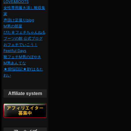
LOVE&BOOTS
女性専用履き潰し靴収集
家
声掛け足撮りblog
M男の部屋
ぴた☆フェチちゃんねる
ブーツの館 公式ブログ
おフェチでいこう！
Feetful Days
靴フェチM男のぼやき
M男あんてな
★煩悩日記★BYはるた
れい
Affiliate system