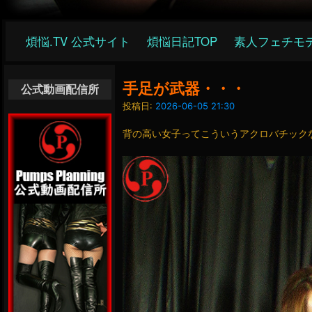
メ
煩悩.TV 公式サイト
煩悩日記TOP
素人フェチモ
イ
ン
ナ
手足が武器・・・
公式動画配信所
ビ
投稿日:
2026-06-05 21:30
ゲ
背の高い女子ってこういうアクロバチック
ー
シ
ョ
ン