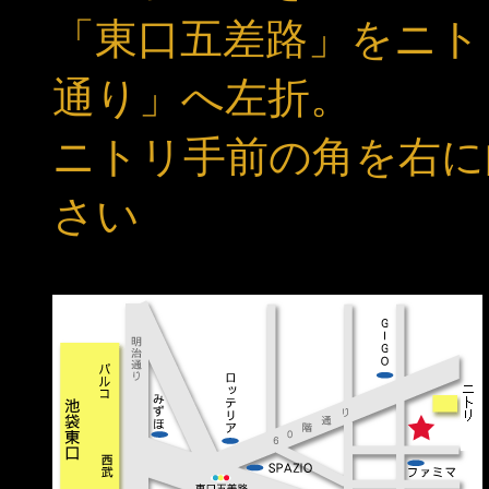
「東口五差路」をニト
通り」へ左折。
ニトリ手前の角を右に
さい