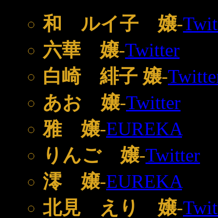
和 ルイ子 嬢
-
Twit
六華 嬢
-
Twitter
白崎 緋子 嬢
-
Twitte
あお 嬢
-
Twitter
雅 嬢
-
EUREKA
りんご 嬢
-
Twitter
澪 嬢
-
EUREKA
北見 えり 嬢
-
Twit