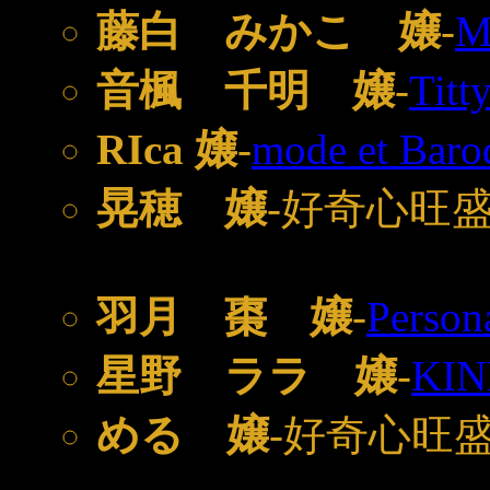
藤白 みかこ 嬢
-
M
音楓 千明 嬢
-
Titt
RIca 嬢
-
mode et Baro
晃穂 嬢
-好奇心旺
羽月 棗 嬢
-
Person
星野 ララ 嬢
-
KIN
める 嬢
-好奇心旺